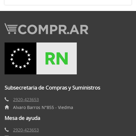
Subsecretaria de Compras y Suministros
2920-423653
Alvaro Barros N°855 - Viedma
Mesa de ayuda
2920-423653